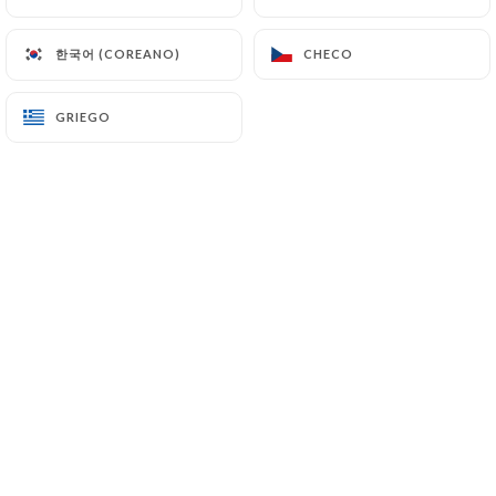
한국어 (COREANO)
한국어 (COREANO)
CHECO
CHECO
Valoración de Michel Z.
M
1/5
Le restaurant est définitivement fermé.
GRIEGO
GRIEGO
Attention il s’agit d’un homonyme d’un
autre restaurant
19/04/2026
•
07:47
Valoración de Stéphanie T.
S
1/5
Ce lieu n’existe plus Les réservations se
font mais qd on arrive à l’adresse ce n’est
plus ce restaurant mais un restaurant
asiatique « bonne chance »
02/03/2026
•
10:36