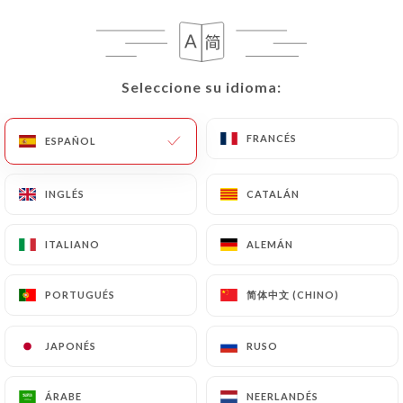
Valoración de Thy-Phuong V.
T
Seleccione su idioma:
Seleccione su idioma:
1/5
Nous nous sommes déplacés pour rien car
FRANCÉS
FRANCÉS
le restaurant n’existe pas à cette adresse !
ESPAÑOL
ESPAÑOL
Comment c’est possible d’induire en
erreur les clients pendant plusieurs mois ?
INGLÉS
INGLÉS
CATALÁN
CATALÁN
( au vue des commentaires précédents à
présent à ma connaissance ). Dans l’intérêt
ITALIANO
ITALIANO
ALEMÁN
ALEMÁN
de vos clients et du restaurant lui-même,
merci de supprimer cette adresse pour
简体中文 (CHINO)
简体中文 (CHINO)
PORTUGUÉS
PORTUGUÉS
nous faire gagner du temps et éviter qu’on
ait à chercher un autre restaurant à la
JAPONÉS
JAPONÉS
RUSO
RUSO
dernière minute.
01/05/2026
•
04:25
ÁRABE
ÁRABE
NEERLANDÉS
NEERLANDÉS