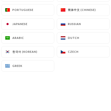
ENTRÉES
简体中文 (CHINESE)
简体中文 (CHINESE)
PORTUGUESE
PORTUGUESE
Mandoo Grillé 3 Pièces
Ravioli coréen porc et légumes
JAPANESE
JAPANESE
RUSSIAN
RUSSIAN
4.00€
ARABIC
ARABIC
DUTCH
DUTCH
Rouleau de délice
Enroulé des légumes (pomme, concombre carotte,
한국어 (KOREAN)
한국어 (KOREAN)
CZECH
CZECH
chou rouge) dans galette de blé
4.00€
GREEK
GREEK
Galette 2 Pièces
Fruit de Mer Fruit de mer, légumes
4.00€
Salade de Saumon cru