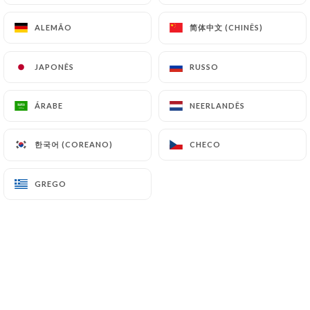
ENTRÉES
简体中文 (CHINÊS)
简体中文 (CHINÊS)
ALEMÃO
ALEMÃO
Mandoo Grillé 3 Pièces
Ravioli coréen porc et légumes
JAPONÊS
JAPONÊS
RUSSO
RUSSO
4.00€
ÁRABE
ÁRABE
NEERLANDÊS
NEERLANDÊS
Rouleau de délice
Enroulé des légumes (pomme, concombre carotte,
한국어 (COREANO)
한국어 (COREANO)
CHECO
CHECO
chou rouge) dans galette de blé
4.00€
GREGO
GREGO
Galette 2 Pièces
Fruit de Mer Fruit de mer, légumes
4.00€
Salade de Saumon cru