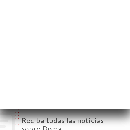
10 Rue Notre Dame
de Nazareth
75003 Paris France
Lunes
12:00-15:00 / 18:30-22:00
Martes
12:00-15:00 / 18:30-22:00
Miércoles
12:00-15:00 / 18:30-22:00
Jueves
12:00-15:00 / 18:30-22:00
Viernes
12:00-15:00 / 18:30-22:00
Sábado
12:00-15:00 / 18:30-22:00
Domingo
18:00-22:00
Reciba todas las noticias
sobre Doma