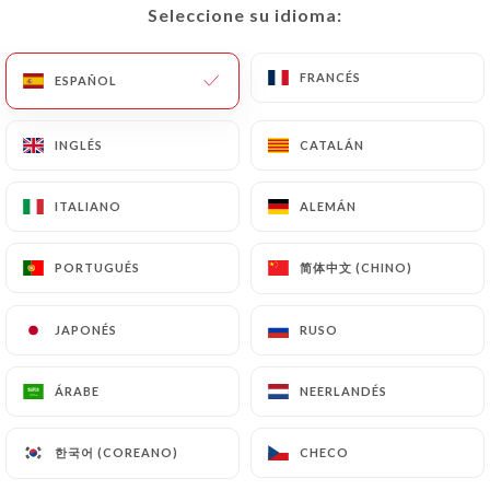
Seleccione su idioma:
Seleccione su idioma:
FRANCÉS
FRANCÉS
ESPAÑOL
ESPAÑOL
INGLÉS
INGLÉS
CATALÁN
CATALÁN
Doma
ITALIANO
ITALIANO
ALEMÁN
ALEMÁN
RESEÑA 52
简体中文 (CHINO)
简体中文 (CHINO)
PORTUGUÉS
PORTUGUÉS
RESTAURANT CORÉEN
10 Rue Notre Dame De Nazareth
JAPONÉS
JAPONÉS
RUSO
RUSO
75003 Paris France
ÁRABE
ÁRABE
NEERLANDÉS
NEERLANDÉS
한국어 (COREANO)
한국어 (COREANO)
CHECO
CHECO
¿Quiénes somos?