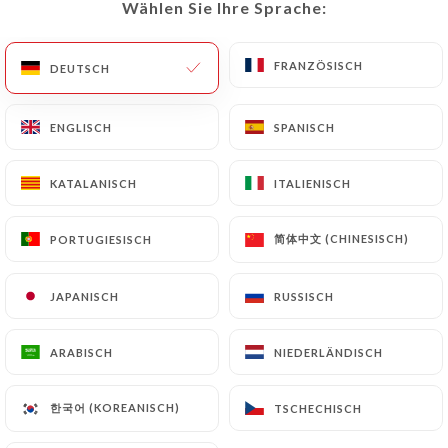
Wählen Sie Ihre Sprache:
Wählen Sie Ihre Sprache:
DE
MENÜ
FRANZÖSISCH
FRANZÖSISCH
DEUTSCH
DEUTSCH
ENGLISCH
ENGLISCH
SPANISCH
SPANISCH
/
START
KONTAKT
KATALANISCH
KATALANISCH
ITALIENISCH
ITALIENISCH
Kontakt
简体中文 (CHINESISCH)
简体中文 (CHINESISCH)
PORTUGIESISCH
PORTUGIESISCH
JAPANISCH
JAPANISCH
RUSSISCH
RUSSISCH
ARABISCH
ARABISCH
NIEDERLÄNDISCH
NIEDERLÄNDISCH
Doma
한국어 (KOREANISCH)
한국어 (KOREANISCH)
TSCHECHISCH
TSCHECHISCH