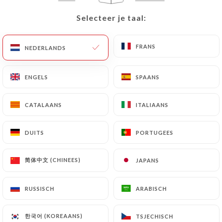
Selecteer je taal:
Selecteer je taal:
NL
MENU
FRANS
FRANS
NEDERLANDS
NEDERLANDS
ENGELS
ENGELS
SPAANS
SPAANS
/
HOME
CONTACT
Contact
CATALAANS
CATALAANS
ITALIAANS
ITALIAANS
DUITS
DUITS
PORTUGEES
PORTUGEES
简体中文 (CHINEES)
简体中文 (CHINEES)
JAPANS
JAPANS
RUSSISCH
RUSSISCH
ARABISCH
ARABISCH
Doma
한국어 (KOREAANS)
한국어 (KOREAANS)
TSJECHISCH
TSJECHISCH