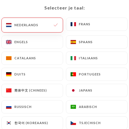
Selecteer je taal:
Selecteer je taal:
FRANS
FRANS
NEDERLANDS
NEDERLANDS
ENGELS
ENGELS
SPAANS
SPAANS
CATALAANS
CATALAANS
ITALIAANS
ITALIAANS
DUITS
DUITS
PORTUGEES
PORTUGEES
简体中文 (CHINEES)
简体中文 (CHINEES)
JAPANS
JAPANS
RUSSISCH
RUSSISCH
ARABISCH
ARABISCH
한국어 (KOREAANS)
한국어 (KOREAANS)
TSJECHISCH
TSJECHISCH