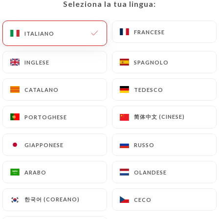
Seleziona la tua lingua:
Seleziona la tua lingua:
IT
MENU
FRANCESE
FRANCESE
ITALIANO
ITALIANO
INGLESE
INGLESE
SPAGNOLO
SPAGNOLO
/
PAGINA INIZIALE
CONTATTO
CATALANO
CATALANO
TEDESCO
TEDESCO
Contatto
简体中文 (CINESE)
简体中文 (CINESE)
PORTOGHESE
PORTOGHESE
GIAPPONESE
GIAPPONESE
RUSSO
RUSSO
ARABO
ARABO
OLANDESE
OLANDESE
Doma
한국어 (COREANO)
한국어 (COREANO)
CECO
CECO